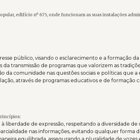
opular, edifício nº 675, onde funcionam as suas instalações admin
esse público, visando o esclarecimento e a formação da 
da transmissão de programas que valorizem as tradições, 
ção da comunidade nas questões sociais e políticas que a
lação, através de programas educativos e de formação cí
rincípios:
 à liberdade de expressão, respeitando a diversidade de 
parcialidade nas informações, evitando qualquer forma 
neira equilibrada, assegurando a pluralidade de vozes e