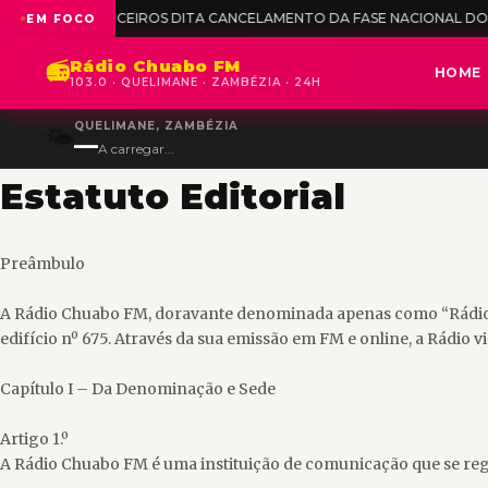
NANCEIROS DITA CANCELAMENTO DA FASE NACIONAL DO SÉNIOR FEMI
EM FOCO
Rádio Chuabo FM
📻
HOME
103.0 · QUELIMANE · ZAMBÉZIA · 24H
QUELIMANE, ZAMBÉZIA
🌤️
—
A carregar...
Estatuto Editorial
Preâmbulo
A Rádio Chuabo FM, doravante denominada apenas como “Rádio”, é
edifício nº 675. Através da sua emissão em FM e online, a Rádio v
Capítulo I – Da Denominação e Sede
Artigo 1.º
A Rádio Chuabo FM é uma instituição de comunicação que se reger