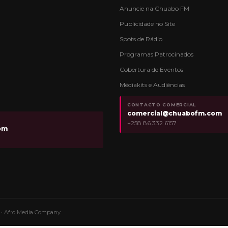
Anuncie na Chuabo FM
Publicidade no Site
Spots de Rádio
Programas Patrocinados
Cobertura de Eventos
Médiakits e Audiências
CONTACTO COMERCIAL
comercial@chuabofm.com
+258 86 332 6157
om
os · Afro Media Company