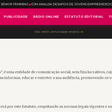
NINO
◆
OJM ANALISA DESAFIOS DE JOVENS EMPREENDEDORES NO ACE
PUBLICIDADE
RÁDIO ONLINE
ESTATUTO EDITORIAL
F
Máx:
—
Mín:
—
Humidade:
—
Vento:
—
 uma entidade de comunicação social, sem fins lucrativos, cuja
isa informar, educar e entreter a sua audiência, promovendo os val
á por este Estatuto, respeitando as normas legais vigentes e os 