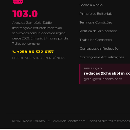
Sobre a Rádio
103.0
Princípios Editoriais
Termos e Condições
A voz da Zambézia. Rádio,
informação e entretenimento ao
Política de Privacidade
serviço das comunidades da região
desde 2009. Emissão 24 horas por dia,
Trabalhe Connosco
7 dias por semana.
Contactos da Redacção
📞 +258 86 332 6157
Correcções e Actualizações
LIBERDADE & INDEPENDÊNCIA
REDACÇÃO
redacao@chuabofm.c
geral@chuabofm.com
© 2026 Rádio Chuabo FM ·
www.chuabofm.com
· Todos os direitos reservad