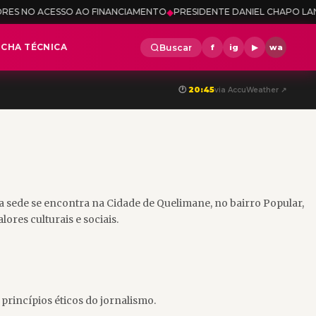
SSO AO FINANCIAMENTO
◆
PRESIDENTE DANIEL CHAPO LANÇA CONCURS
ICHA TÉCNICA
Buscar
f
ig
▶
wa
🕐
20:45
via AccuWeather ↗
 sede se encontra na Cidade de Quelimane, no bairro Popular,
ores culturais e sociais.
princípios éticos do jornalismo.