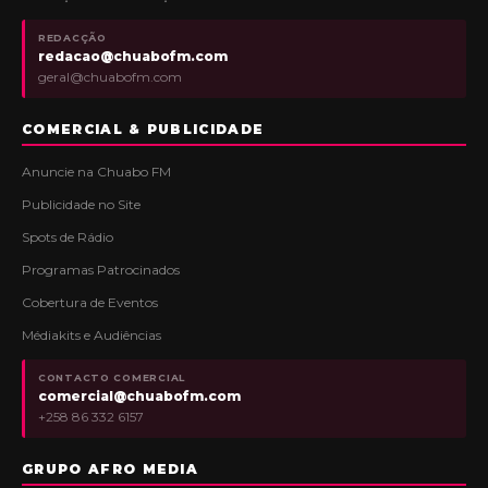
REDACÇÃO
redacao@chuabofm.com
geral@chuabofm.com
COMERCIAL & PUBLICIDADE
Anuncie na Chuabo FM
Publicidade no Site
Spots de Rádio
Programas Patrocinados
Cobertura de Eventos
Médiakits e Audiências
CONTACTO COMERCIAL
comercial@chuabofm.com
+258 86 332 6157
GRUPO AFRO MEDIA