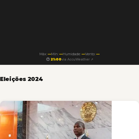
Máx:
—
Mín:
—
Humidade:
—
Vento:
—
🕐
21:00
via AccuWeather ↗
Eleições 2024