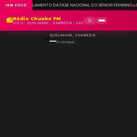
 DA FASE NACIONAL DO SÉNIOR FEMININO
◆
OJM ANALISA DESAFIOS 
EM FOCO
Rádio Chuabo FM
📻
103.0 · QUELIMANE · ZAMBÉZIA · 24H
QUELIMANE, ZAMBÉZIA
🌤️
—
A carregar...