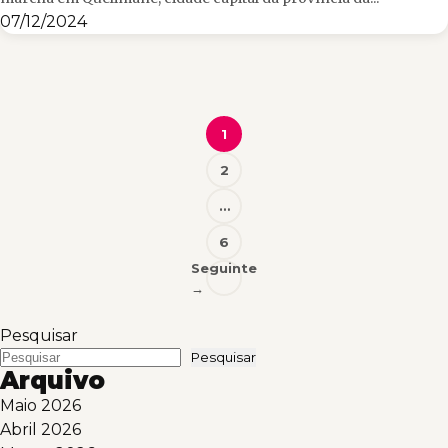
07/12/2024
Posts
1
pagination
2
…
6
Seguinte
→
Pesquisar
Pesquisar
Arquivo
Maio 2026
Abril 2026