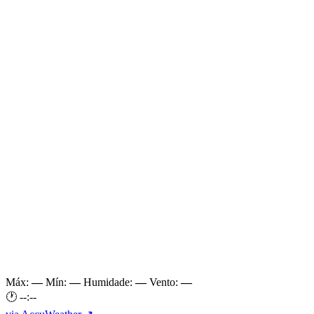
Máx:
—
Mín:
—
Humidade:
—
Vento:
—
🕐
--:--