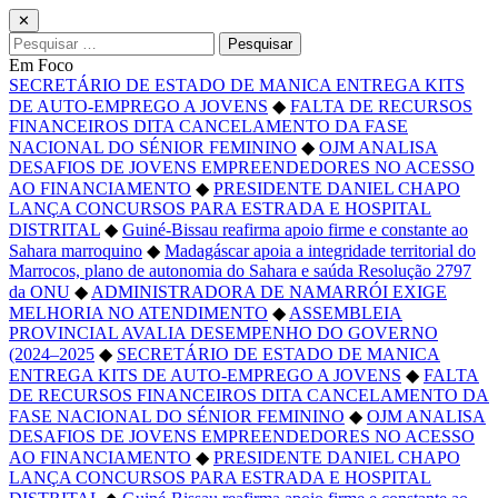
✕
Pesquisar
por:
Em Foco
SECRETÁRIO DE ESTADO DE MANICA ENTREGA KITS
DE AUTO-EMPREGO A JOVENS
◆
FALTA DE RECURSOS
FINANCEIROS DITA CANCELAMENTO DA FASE
NACIONAL DO SÉNIOR FEMININO
◆
OJM ANALISA
DESAFIOS DE JOVENS EMPREENDEDORES NO ACESSO
AO FINANCIAMENTO
◆
PRESIDENTE DANIEL CHAPO
LANÇA CONCURSOS PARA ESTRADA E HOSPITAL
DISTRITAL
◆
Guiné-Bissau reafirma apoio firme e constante ao
Sahara marroquino
◆
Madagáscar apoia a integridade territorial do
Marrocos, plano de autonomia do Sahara e saúda Resolução 2797
da ONU
◆
ADMINISTRADORA DE NAMARRÓI EXIGE
MELHORIA NO ATENDIMENTO
◆
ASSEMBLEIA
PROVINCIAL AVALIA DESEMPENHO DO GOVERNO
(2024–2025
◆
SECRETÁRIO DE ESTADO DE MANICA
ENTREGA KITS DE AUTO-EMPREGO A JOVENS
◆
FALTA
DE RECURSOS FINANCEIROS DITA CANCELAMENTO DA
FASE NACIONAL DO SÉNIOR FEMININO
◆
OJM ANALISA
DESAFIOS DE JOVENS EMPREENDEDORES NO ACESSO
AO FINANCIAMENTO
◆
PRESIDENTE DANIEL CHAPO
LANÇA CONCURSOS PARA ESTRADA E HOSPITAL