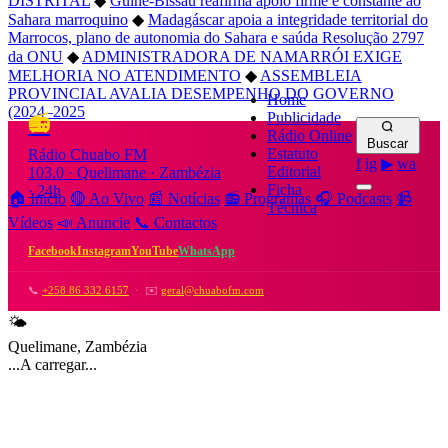
DISTRITAL
◆
Guiné-Bissau reafirma apoio firme e constante ao
Sahara marroquino
◆
Madagáscar apoia a integridade territorial do
Marrocos, plano de autonomia do Sahara e saúda Resolução 2797
da ONU
◆
ADMINISTRADORA DE NAMARRÓI EXIGE
MELHORIA NO ATENDIMENTO
◆
ASSEMBLEIA
PROVINCIAL AVALIA DESEMPENHO DO GOVERNO
Home
(2024–2025
Publicidade
📻
Rádio Online
Buscar
Estatuto
Rádio Chuabo FM
f
ig
▶
wa
Editorial
103.0 · Quelimane · Zambézia
Ficha
· 24h
🏠 Início
🔴 Ao Vivo
📰 Notícias
📻 Programas
🎧 Podcasts
📹
Técnica
Vídeos
📣 Anuncie
📞 Contactos
Facebook
Instagram
YouTube
WhatsApp
📞
+258 86 332 6157
· ✉️
geral@chuabofm.com
🌤️
Quelimane, Zambézia
...
A carregar...