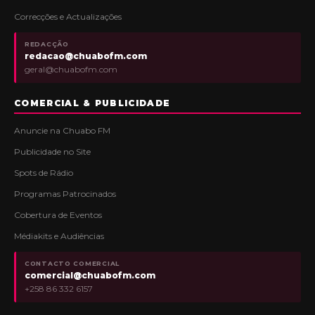
Correcções e Actualizações
REDACÇÃO
redacao@chuabofm.com
geral@chuabofm.com
COMERCIAL & PUBLICIDADE
Anuncie na Chuabo FM
Publicidade no Site
Spots de Rádio
Programas Patrocinados
Cobertura de Eventos
Médiakits e Audiências
CONTACTO COMERCIAL
comercial@chuabofm.com
+258 86 332 6157