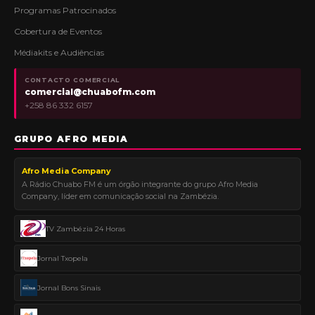
Programas Patrocinados
Cobertura de Eventos
Médiakits e Audiências
CONTACTO COMERCIAL
comercial@chuabofm.com
+258 86 332 6157
GRUPO AFRO MEDIA
Afro Media Company
A Rádio Chuabo FM é um órgão integrante do grupo Afro Media
Company, líder em comunicação social na Zambézia.
TV Zambézia 24 Horas
Jornal Txopela
Jornal Bons Sinais