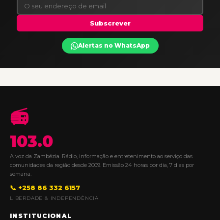
Subscrever
Alertas no WhatsApp
📻
103.0
A voz da Zambézia. Rádio, informação e entretenimento ao serviço das
comunidades da região desde 2009. Emissão 24 horas por dia, 7 dias por
semana.
📞 +258 86 332 6157
LIBERDADE & INDEPENDÊNCIA
INSTITUCIONAL