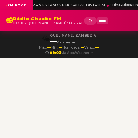
S PARA ESTRADA E HOSPITAL DISTRITAL
◆
Guiné-Bissau reafirma apoio
EM FOCO
Rádio Chuabo FM
📻
103.0 · QUELIMANE · ZAMBÉZIA · 24H
QUELIMANE, ZAMBÉZIA
🌤️
—
A carregar...
Máx:
—
Mín:
—
Humidade:
—
Vento:
—
🕐
09:03
via AccuWeather ↗