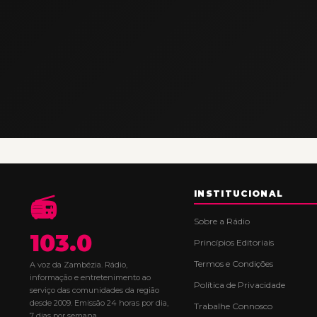
INSTITUCIONAL
📻
Sobre a Rádio
103.0
Princípios Editoriais
Termos e Condições
A voz da Zambézia. Rádio,
informação e entretenimento ao
Política de Privacidade
serviço das comunidades da região
desde 2009. Emissão 24 horas por dia,
Trabalhe Connosco
7 dias por semana.