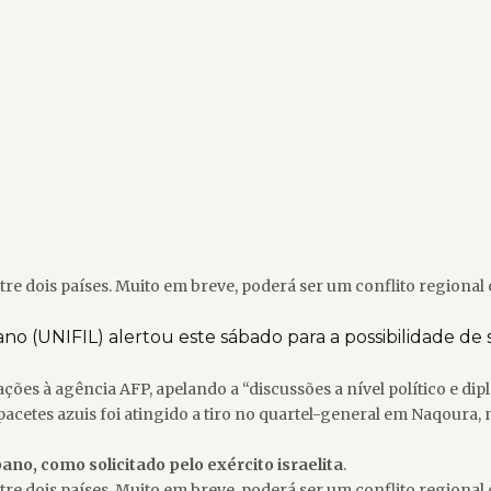
tre dois países. Muito em breve, poderá ser um conflito regional
no (UNIFIL) alertou este sábado para a possibilidade de 
ões à agência AFP, apelando a “discussões a nível político e diplo
acetes azuis foi atingido a tiro no quartel-general em Naqoura,
bano, como solicitado pelo exército israelita
.
tre dois países. Muito em breve, poderá ser um conflito regional