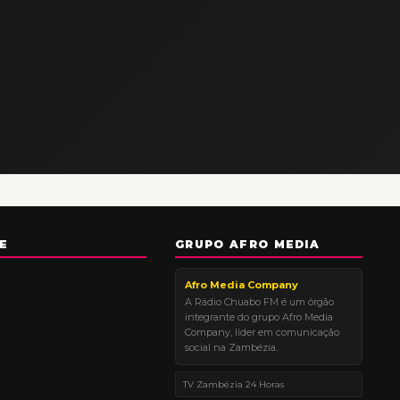
E
GRUPO AFRO MEDIA
Afro Media Company
A Rádio Chuabo FM é um órgão
integrante do grupo Afro Media
Company, líder em comunicação
social na Zambézia.
TV Zambézia 24 Horas