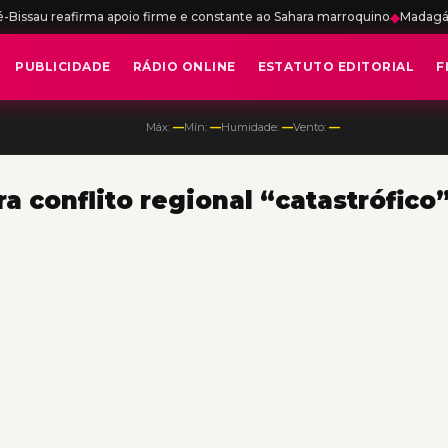
ma apoio firme e constante ao Sahara marroquino
◆
Madagáscar apoia a in
PUBLICIDADE
RÁDIO ONLINE
ESTATUTO EDITORIAL
F
Máx:
—
Mín:
—
Humidade:
—
Vento:
—
a conflito regional “catastrófico