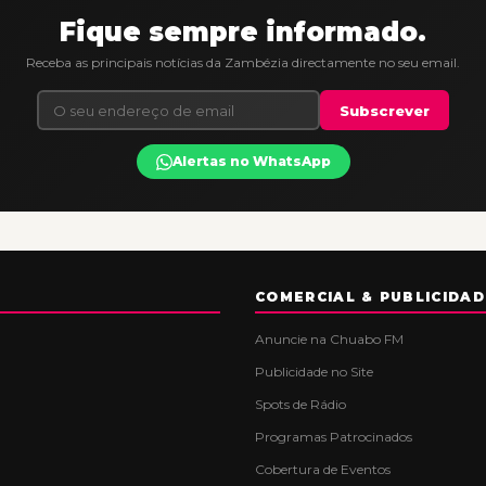
Fique sempre informado.
Receba as principais notícias da Zambézia directamente no seu email.
Subscrever
Alertas no WhatsApp
COMERCIAL & PUBLICIDAD
Anuncie na Chuabo FM
Publicidade no Site
Spots de Rádio
Programas Patrocinados
Cobertura de Eventos