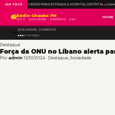
ONCURSOS PARA ESTRADA E HOSPITAL DISTRITAL
◆
Guiné-Bissau reafir
EM FOCO
Rádio Chuabo FM
📻
HOME
103.0 · QUELIMANE · ZAMBÉZIA · 24H
QUELIMANE, ZAMBÉZIA
🌤️
...
A carregar...
Destaque
Força da ONU no Líbano alerta par
Por
admin
13/10/2024
·
Destaque
,
Sociedade