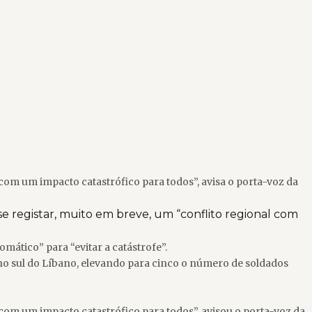
 com um impacto catastrófico para todos”, avisa o porta-voz da
se registar, muito em breve, um “conflito regional com
mático” para “evitar a catástrofe”.
 no sul do Líbano, elevando para cinco o número de soldados
 com um impacto catastrófico para todos”, avisou o porta-voz da