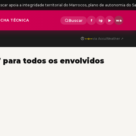
tegridade territorial do Marrocos, plano de autonomia do Sahara e saúda
ICHA TÉCNICA
Buscar
f
ig
▶
wa
🕐
--:--
via AccuWeather ↗
” para todos os envolvidos