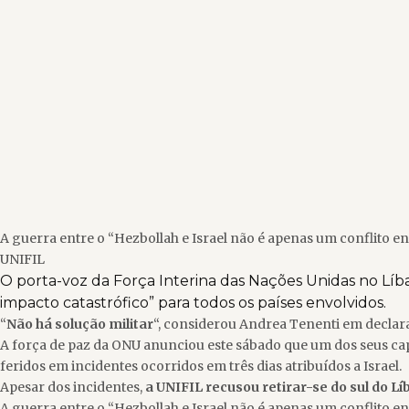
A guerra entre o “Hezbollah e Israel não é apenas um conflito en
UNIFIL
O porta-voz da Força Interina das Nações Unidas no Líba
impacto catastrófico” para todos os países envolvidos.
“
Não há solução militar
“, considerou Andrea Tenenti em declaraç
A força de paz da ONU anunciou este sábado que um dos seus cap
feridos em incidentes ocorridos em três dias atribuídos a Israel.
Apesar dos incidentes,
a UNIFIL recusou retirar-se do sul do Lí
A guerra entre o “Hezbollah e Israel não é apenas um conflito en