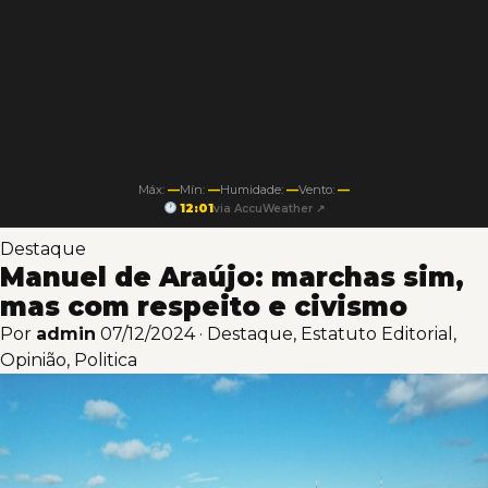
Máx:
—
Mín:
—
Humidade:
—
Vento:
—
12:01
via AccuWeather ↗
Destaque
Manuel de Araújo: marchas sim,
mas com respeito e civismo
Por
admin
07/12/2024
·
Destaque
,
Estatuto Editorial
,
Opinião
,
Politica