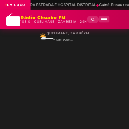
PARA ESTRADA E HOSPITAL DISTRITAL
◆
Guiné-Bissau reafirma apoio f
EM FOCO
Rádio Chuabo FM
103.0 · QUELIMANE · ZAMBÉZIA · 24H
QUELIMANE, ZAMBÉZIA
—
A carregar...