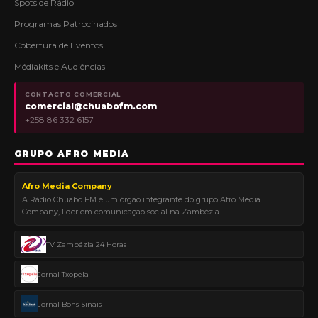
Spots de Rádio
Programas Patrocinados
Cobertura de Eventos
Médiakits e Audiências
CONTACTO COMERCIAL
comercial@chuabofm.com
+258 86 332 6157
GRUPO AFRO MEDIA
Afro Media Company
A Rádio Chuabo FM é um órgão integrante do grupo Afro Media
Company, líder em comunicação social na Zambézia.
TV Zambézia 24 Horas
Jornal Txopela
Jornal Bons Sinais