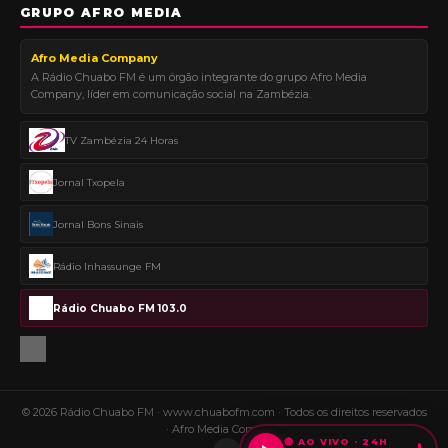
GRUPO AFRO MEDIA
Afro Media Company
A Rádio Chuabo FM é um órgão integrante do grupo Afro Media
Company, líder em comunicação social na Zambézia.
TV Zambézia 24 Horas
Jornal Txopela
Jornal Bons Sinais
Rádio Inhassunge FM
Rádio Chuabo FM 103.0
© 2026 Rádio Chuabo FM ·
www.chuabofm.com
· Todos os direitos reservados
· Afro Media Company
🔴 AO VIVO · 24H