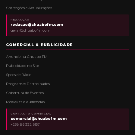
Correcções e Actualizações
REDACÇÃO
redacao@chuabofm.com
geral@chuabofm.com
COMERCIAL & PUBLICIDADE
Anuncie na Chuabo FM
Publicidade no Site
Spots de Rádio
Programas Patrocinados
Cobertura de Eventos
Médiakits e Audiências
CONTACTO COMERCIAL
comercial@chuabofm.com
+258 86 332 6157