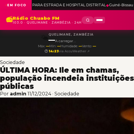
OS PARA ESTRADA E HOSPITAL DISTRITAL
◆
Guiné-Bissau reafirma apo
EM FOCO
Rádio Chuabo FM
📻
103.0 · QUELIMANE · ZAMBÉZIA · 24H
QUELIMANE, ZAMBÉZIA
🌤️
—
A carregar...
Máx:
—
Mín:
—
Humidade:
—
Vento:
—
🕐
14:23
via AccuWeather ↗
Sociedade
ÚLTIMA HORA: Ile em chamas,
população incendeia instituições
públicas
Por
admin
11/12/2024
·
Sociedade