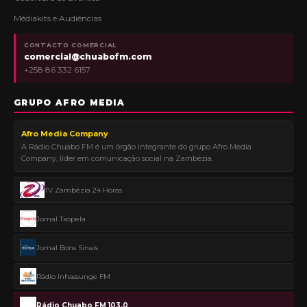
Médiakits e Audiências
CONTACTO COMERCIAL
comercial@chuabofm.com
+258 86 332 6157
GRUPO AFRO MEDIA
Afro Media Company
A Rádio Chuabo FM é um órgão integrante do grupo Afro Media
Company, líder em comunicação social na Zambézia.
TV Zambézia 24 Horas
Jornal Txopela
Jornal Bons Sinais
Rádio Inhassunge FM
Rádio Chuabo FM 103.0