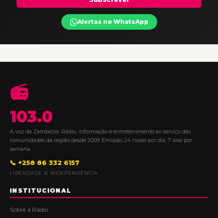
Alertas no WhatsApp
📻
103.0
A voz da Zambézia. Rádio, informação e entretenimento ao serviço das
comunidades da região desde 2009. Emissão 24 horas por dia, 7 dias por
semana.
📞 +258 86 332 6157
LIBERDADE & INDEPENDÊNCIA
INSTITUCIONAL
Sobre a Rádio