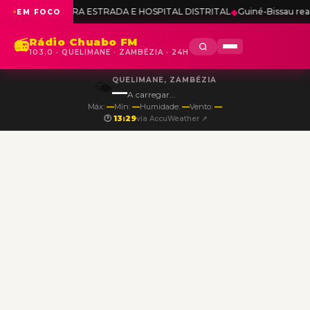
ARA ESTRADA E HOSPITAL DISTRITAL
◆
Guiné-Bissau reafirma apoio fi
EM FOCO
Rádio Chuabo FM
📻
103.0 · QUELIMANE · ZAMBÉZIA · 24H
QUELIMANE, ZAMBÉZIA
🌤️
—
A carregar...
Máx:
—
Mín:
—
Humidade:
—
Vento:
—
🕐
13:29
via AccuWeather ↗