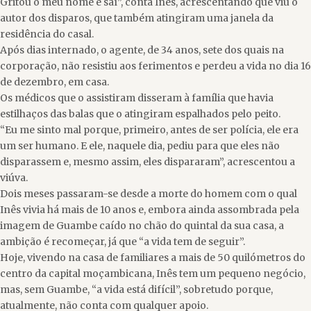
Gritou o meu nome e saí”, conta Inês, acrescentando que viu o
autor dos disparos, que também atingiram uma janela da
residência do casal.
Após dias internado, o agente, de 34 anos, sete dos quais na
corporação, não resistiu aos ferimentos e perdeu a vida no dia 16
de dezembro, em casa.
Os médicos que o assistiram disseram à família que havia
estilhaços das balas que o atingiram espalhados pelo peito.
“Eu me sinto mal porque, primeiro, antes de ser polícia, ele era
um ser humano. E ele, naquele dia, pediu para que eles não
disparassem e, mesmo assim, eles dispararam”, acrescentou a
viúva.
Dois meses passaram-se desde a morte do homem com o qual
Inês vivia há mais de 10 anos e, embora ainda assombrada pela
imagem de Guambe caído no chão do quintal da sua casa, a
ambição é recomeçar, já que “a vida tem de seguir”.
Hoje, vivendo na casa de familiares a mais de 50 quilómetros do
centro da capital moçambicana, Inês tem um pequeno negócio,
mas, sem Guambe, “a vida está difícil”, sobretudo porque,
atualmente, não conta com qualquer apoio.