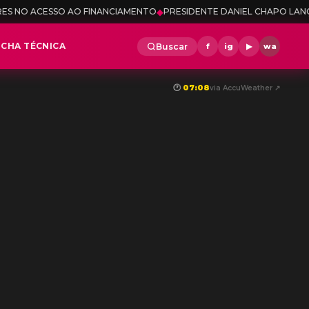
NANCIAMENTO
◆
PRESIDENTE DANIEL CHAPO LANÇA CONCURSOS PARA E
ICHA TÉCNICA
Buscar
f
ig
▶
wa
🕐
07:08
via AccuWeather ↗