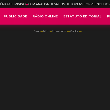
ANALISA DESAFIOS DE JOVENS EMPREENDEDORES NO ACESSO AO FI
PUBLICIDADE
RÁDIO ONLINE
ESTATUTO EDITORIAL
F
Máx:
—
Mín:
—
Humidade:
—
Vento:
—