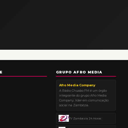
E
GRUPO AFRO MEDIA
Afro Media Company
A Rádio Chuabo FM é um órgão
integrante do grupo Afro Media
Company, líder em comunicação
social na Zambézia.
TV Zambézia 24 Horas