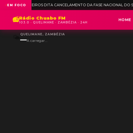
 DITA CANCELAMENTO DA FASE NACIONAL DO SÉNIOR FEMININO
◆
OJM 
EM FOCO
Rádio Chuabo FM
📻
HOME
103.0 · QUELIMANE · ZAMBÉZIA · 24H
QUELIMANE, ZAMBÉZIA
🌤️
—
A carregar...