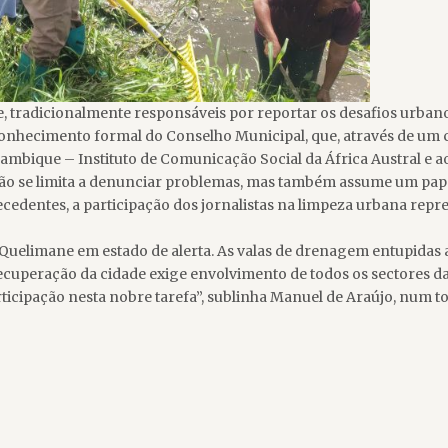
e, tradicionalmente responsáveis por reportar os desafios urbano
onhecimento formal do Conselho Municipal, que, através de um 
ique – Instituto de Comunicação Social da África Austral e ao S
ão se limita a denunciar problemas, mas também assume um pape
dentes, a participação dos jornalistas na limpeza urbana repre
o Quelimane em estado de alerta. As valas de drenagem entupida
 recuperação da cidade exige envolvimento de todos os sectores d
articipação nesta nobre tarefa”, sublinha Manuel de Araújo, num