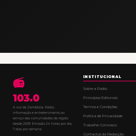
INSTITUCIONAL
📻
Sobre a Rádio
103.0
Princípios Editoriais
Termos e Condições
A voz da Zambézia. Rádio,
informação e entretenimento ao
Política de Privacidade
serviço das comunidades da região
desde 2009. Emissão 24 horas por dia,
Trabalhe Connosco
7 dias por semana.
Contactos da Redacção