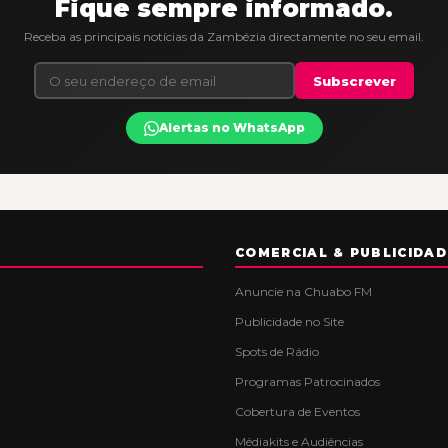
Fique sempre informado.
Receba as principais notícias da Zambézia directamente no seu email.
Subscrever
Alertas no WhatsApp
COMERCIAL & PUBLICIDAD
Anuncie na Chuabo FM
Publicidade no Site
Spots de Rádio
Programas Patrocinados
Cobertura de Eventos
Médiakits e Audiências