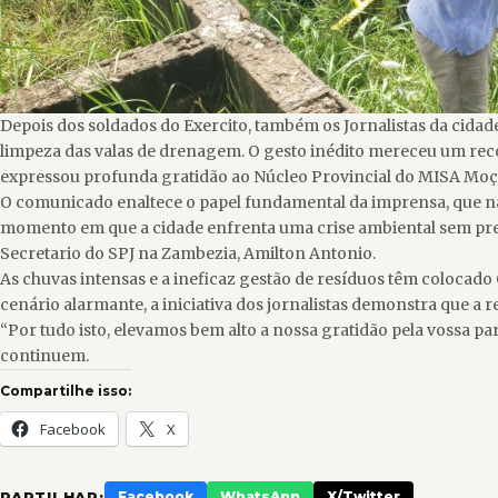
Depois dos soldados do Exercito, também os Jornalistas da cidad
limpeza das valas de drenagem. O gesto inédito mereceu um rec
expressou profunda gratidão ao Núcleo Provincial do MISA Moçamb
O comunicado enaltece o papel fundamental da imprensa, que n
momento em que a cidade enfrenta uma crise ambiental sem prece
Secretario do SPJ na Zambezia, Amilton Antonio.
As chuvas intensas e a ineficaz gestão de resíduos têm colocad
cenário alarmante, a iniciativa dos jornalistas demonstra que a
“Por tudo isto, elevamos bem alto a nossa gratidão pela vossa p
continuem.
Compartilhe isso:
Facebook
X
PARTILHAR:
Facebook
WhatsApp
X/Twitter