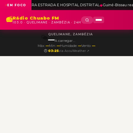
PARA ESTRADA E HOSPITAL DISTRITAL
◆
Guiné-Bissau reafirma apoio fi
EM FOCO
Rádio Chuabo FM
📻
103.0 · QUELIMANE · ZAMBÉZIA · 24H
QUELIMANE, ZAMBÉZIA
🌤️
—
A carregar...
Máx:
—
Mín:
—
Humidade:
—
Vento:
—
🕐
03:25
via AccuWeather ↗