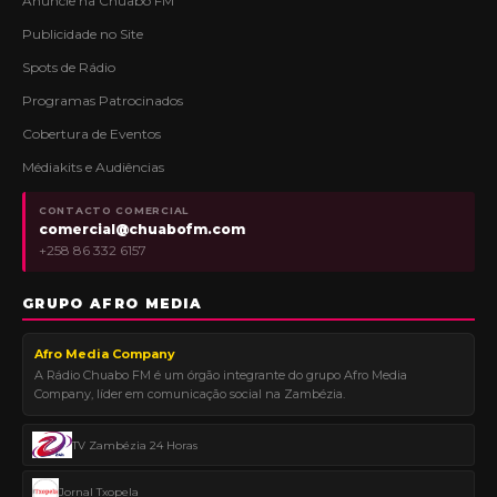
Anuncie na Chuabo FM
Publicidade no Site
Spots de Rádio
Programas Patrocinados
Cobertura de Eventos
Médiakits e Audiências
CONTACTO COMERCIAL
comercial@chuabofm.com
+258 86 332 6157
GRUPO AFRO MEDIA
Afro Media Company
A Rádio Chuabo FM é um órgão integrante do grupo Afro Media
Company, líder em comunicação social na Zambézia.
TV Zambézia 24 Horas
Jornal Txopela