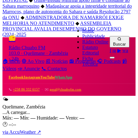
DISTRITAL
◆
Guiné-Bissau reafirma apoio firme e constante ao
Sahara marroquino
◆
Madagáscar apoia a integridade territorial do
Marrocos, plano de autonomia do Sahara e saúda Resolução 2797
da ONU
◆
ADMINISTRADORA DE NAMARRÓI EXIGE
MELHORIA NO ATENDIMENTO
◆
ASSEMBLEIA
PROVINCIAL AVALIA DESEMPENHO DO GOVERNO
Home
(2024–2025
Publicidade
📻
Rádio Online
Buscar
Estatuto
Rádio Chuabo FM
f
ig
▶
wa
Editorial
103.0 · Quelimane · Zambézia
Ficha
· 24h
🏠 Início
🔴 Ao Vivo
📰 Notícias
📻 Programas
🎧 Podcasts
📹
Técnica
Vídeos
📣 Anuncie
📞 Contactos
Facebook
Instagram
YouTube
WhatsApp
📞
+258 86 332 6157
· ✉️
geral@chuabofm.com
🌤️
Quelimane, Zambézia
...
A carregar...
Máx:
—
Mín:
—
Humidade:
—
Vento:
—
🕐
--:--
via AccuWeather ↗