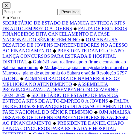
✕
Pesquisar
por:
Em Foco
SECRETÁRIO DE ESTADO DE MANICA ENTREGA KITS
DE AUTO-EMPREGO A JOVENS
◆
FALTA DE RECURSOS
FINANCEIROS DITA CANCELAMENTO DA FASE
NACIONAL DO SÉNIOR FEMININO
◆
OJM ANALISA
DESAFIOS DE JOVENS EMPREENDEDORES NO ACESSO
AO FINANCIAMENTO
◆
PRESIDENTE DANIEL CHAPO
LANÇA CONCURSOS PARA ESTRADA E HOSPITAL
DISTRITAL
◆
Guiné-Bissau reafirma apoio firme e constante ao
Sahara marroquino
◆
Madagáscar apoia a integridade territorial do
Marrocos, plano de autonomia do Sahara e saúda Resolução 2797
da ONU
◆
ADMINISTRADORA DE NAMARRÓI EXIGE
MELHORIA NO ATENDIMENTO
◆
ASSEMBLEIA
PROVINCIAL AVALIA DESEMPENHO DO GOVERNO
(2024–2025
◆
SECRETÁRIO DE ESTADO DE MANICA
ENTREGA KITS DE AUTO-EMPREGO A JOVENS
◆
FALTA
DE RECURSOS FINANCEIROS DITA CANCELAMENTO DA
FASE NACIONAL DO SÉNIOR FEMININO
◆
OJM ANALISA
DESAFIOS DE JOVENS EMPREENDEDORES NO ACESSO
AO FINANCIAMENTO
◆
PRESIDENTE DANIEL CHAPO
LANÇA CONCURSOS PARA ESTRADA E HOSPITAL