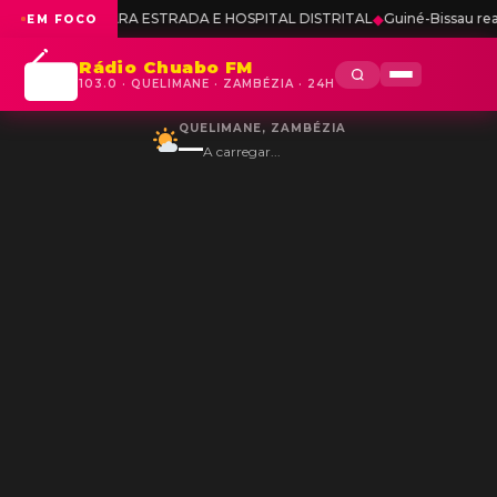
STRADA E HOSPITAL DISTRITAL
◆
Guiné-Bissau reafirma apoio firme e 
EM FOCO
Rádio Chuabo FM
103.0 · QUELIMANE · ZAMBÉZIA · 24H
QUELIMANE, ZAMBÉZIA
—
A carregar...