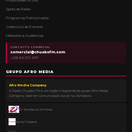
Publicidade no Site
Spots de Rádio
Programas Patrocinados
Cobertura de Eventos
Médiakits e Audiências
CONTACTO COMERCIAL
comercial@chuabofm.com
+258 86 332 6157
GRUPO AFRO MEDIA
Afro Media Company
A Rádio Chuabo FM é um órgão integrante do grupo Afro Media
Company, líder em comunicação social na Zambézia.
TV Zambézia 24 Horas
Jornal Txopela