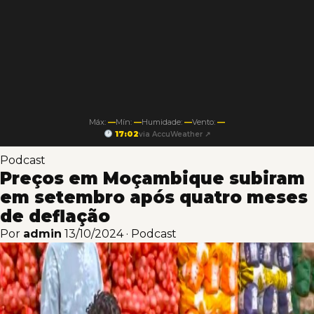
Máx:
—
Mín:
—
Humidade:
—
Vento:
—
17:02
via AccuWeather ↗
Podcast
Preços em Moçambique subiram
em setembro após quatro meses
de deflação
Por
admin
13/10/2024
·
Podcast