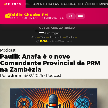
NCELAMENTO DA FASE NACIONAL DO SÉNIOR FEMININO
◆
OJM ANALISA
EM FOCO
Rádio Chuabo FM
📻
103.0 · QUELIMANE · ZAMBÉZIA · 24H
QUELIMANE, ZAMBÉZIA
🌤️
—
A carregar...
Máx:
—
Mín:
—
Humidade:
—
Vento:
—
🕐
11:38
via AccuWeather ↗
Podcast
Paulik Anafa é o novo
Comandante Provincial da PRM
na Zambézia
Por
admin
13/02/2025
·
Podcast