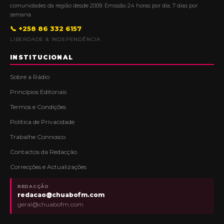
comunidades da região desde 2009. Emissão 24 horas por dia, 7 dias por
semana.
📞 +258 86 332 6157
LIBERDADE & INDEPENDÊNCIA
INSTITUCIONAL
Sobre a Rádio
Princípios Editoriais
Termos e Condições
Política de Privacidade
Trabalhe Connosco
Contactos da Redacção
Correcções e Actualizações
REDACÇÃO
redacao@chuabofm.com
geral@chuabofm.com