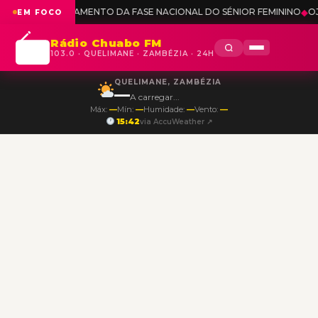
AMENTO DA FASE NACIONAL DO SÉNIOR FEMININO
◆
OJM ANALISA DESA
EM FOCO
Rádio Chuabo FM
103.0 · QUELIMANE · ZAMBÉZIA · 24H
QUELIMANE, ZAMBÉZIA
—
A carregar...
Máx:
—
Mín:
—
Humidade:
—
Vento:
—
15:42
via AccuWeather ↗