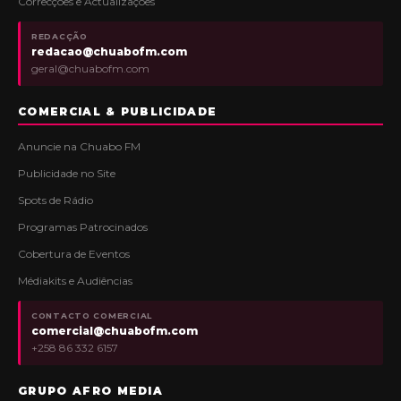
Correcções e Actualizações
REDACÇÃO
redacao@chuabofm.com
geral@chuabofm.com
COMERCIAL & PUBLICIDADE
Anuncie na Chuabo FM
Publicidade no Site
Spots de Rádio
Programas Patrocinados
Cobertura de Eventos
Médiakits e Audiências
CONTACTO COMERCIAL
comercial@chuabofm.com
+258 86 332 6157
GRUPO AFRO MEDIA